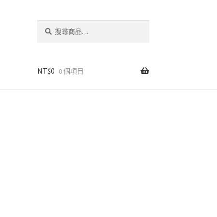
搜
搜
尋
尋
關
鍵
字:
NT$
0
0 個項目